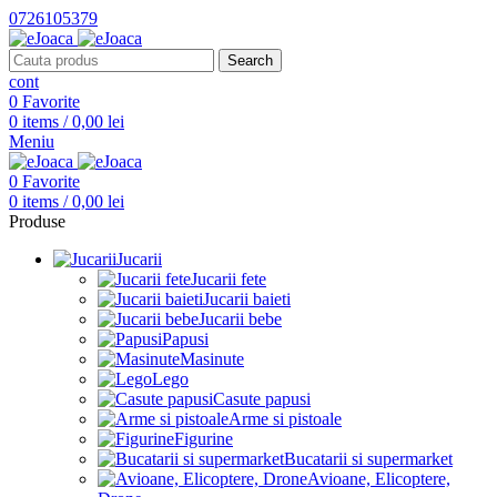
0726105379
Search
cont
0
Favorite
0
items
/
0,00
lei
Meniu
0
Favorite
0
items
/
0,00
lei
Produse
Jucarii
Jucarii fete
Jucarii baieti
Jucarii bebe
Papusi
Masinute
Lego
Casute papusi
Arme si pistoale
Figurine
Bucatarii si supermarket
Avioane, Elicoptere,