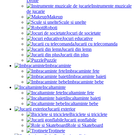
Drone
Instrumente muzicale
de jucarie
Makeup
Scule si unelte
Roboti
Jocuri de societate
Jocuri educative
Jucarii cu telecomanda
Jucarii din lemn
Jucarii din plus
Puzzle
Imbracaminte
Imbracaminte fete
Imbracaminte baieti
Imbracaminte bebe
Incaltaminte
Incaltaminte fete
Incaltaminte baieti
Incaltaminte bebe
Jucarii exterior
Biciclete si triciclete
Jucarii gonflabile
Role si Skateboard
Trotinete