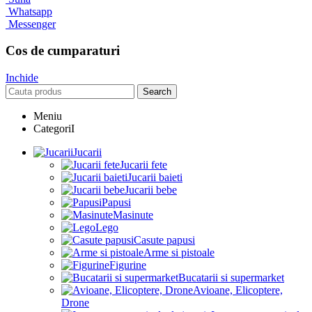
Whatsapp
Messenger
Cos de cumparaturi
Inchide
Search
Meniu
CategoriI
Jucarii
Jucarii fete
Jucarii baieti
Jucarii bebe
Papusi
Masinute
Lego
Casute papusi
Arme si pistoale
Figurine
Bucatarii si supermarket
Avioane, Elicoptere,
Drone