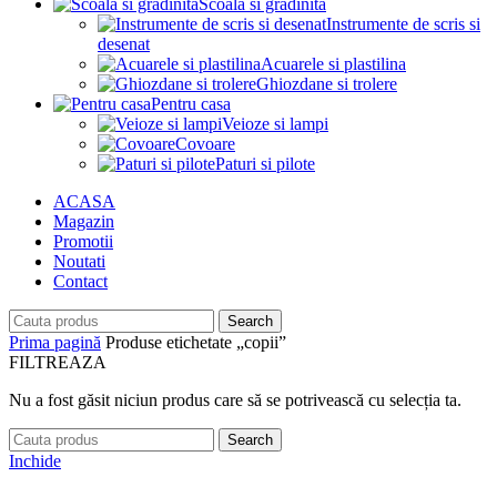
Scoala si gradinita
Instrumente de scris si
desenat
Acuarele si plastilina
Ghiozdane si trolere
Pentru casa
Veioze si lampi
Covoare
Paturi si pilote
ACASA
Magazin
Promotii
Noutati
Contact
Search
Prima pagină
Produse etichetate „copii”
FILTREAZA
Nu a fost găsit niciun produs care să se potrivească cu selecția ta.
Search
Inchide