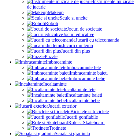
Instrumente muzicale
de jucarie
Makeup
Scule si unelte
Roboti
Jocuri de societate
Jocuri educative
Jucarii cu telecomanda
Jucarii din lemn
Jucarii din plus
Puzzle
Imbracaminte
Imbracaminte fete
Imbracaminte baieti
Imbracaminte bebe
Incaltaminte
Incaltaminte fete
Incaltaminte baieti
Incaltaminte bebe
Jucarii exterior
Biciclete si triciclete
Jucarii gonflabile
Role si Skateboard
Trotinete
Scoala si gradinita